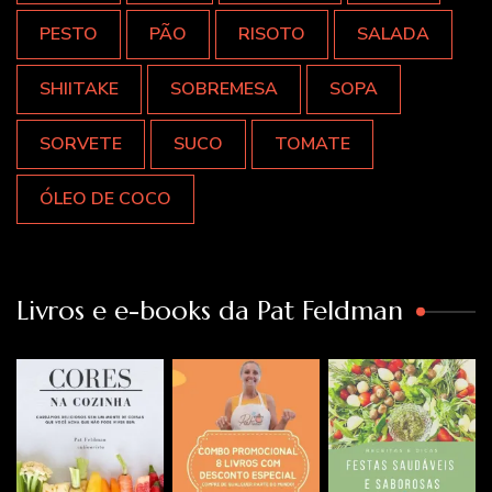
PESTO
PÃO
RISOTO
SALADA
SHIITAKE
SOBREMESA
SOPA
SORVETE
SUCO
TOMATE
ÓLEO DE COCO
Livros e e-books da Pat Feldman