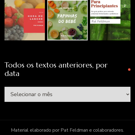
Todos os textos anteriores, por
data
Todos
os
textos
anteriores,
por
Material elaborado por Pat Feldman e colaboradores.