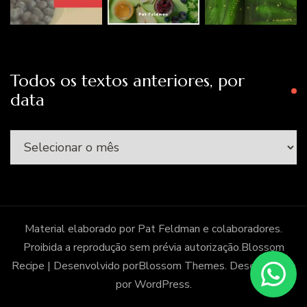
Todos os textos anteriores, por
data
Todos
os
textos
anteriores,
por
Material elaborado por Pat Feldman e colaboradores.
data
Proibida a reprodução sem prévia autorização.
Blossom
Recipe | Desenvolvido por
Blossom Themes
. Desenvolvido
por
WordPress
.