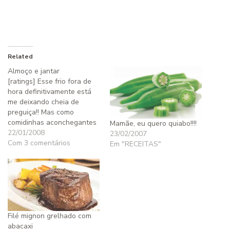
Related
Almoço e jantar
[ratings] Esse frio fora de
hora definitivamente está
me deixando cheia de
preguiça!! Mas como
comidinhas aconchegantes
Mamãe, eu quero quiabo!!!!
nunca falta aqui em casa…
22/01/2008
23/02/2007
Aí vai! Nós almoçamos o
Com 3 comentários
Em "RECEITAS"
que sobrou da sopa de
grão de bico de ontem, que
o pequeno não gostou
muito, apesar de ter comido
um prato, resignado…
Filé mignon grelhado com
abacaxi