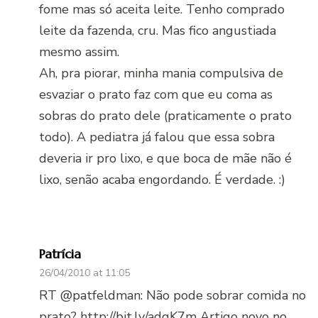
fome mas só aceita leite. Tenho comprado
leite da fazenda, cru. Mas fico angustiada
mesmo assim.
Ah, pra piorar, minha mania compulsiva de
esvaziar o prato faz com que eu coma as
sobras do prato dele (praticamente o prato
todo). A pediatra já falou que essa sobra
deveria ir pro lixo, e que boca de mãe não é
lixo, senão acaba engordando. É verdade. :)
Patrícia
26/04/2010 at 11:05
RT @patfeldman: Não pode sobrar comida no
prato?
http://bit.ly/adgK7m
Artigo novo no