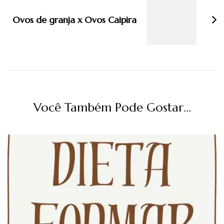
Ovos de granja x Ovos Caipira
Você Também Pode Gostar...