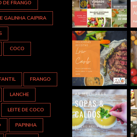
O DE FRANGO
E GALINHA CAIPIRA
S
COCO
FANTIL
FRANGO
LANCHE
LEITE DE COCO
O
PAPINHA