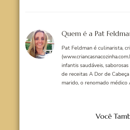
Quem é a Pat Feldma
Pat Feldman é culinarista, c
(www.criancasnacozinha.com.b
infantis saudáveis, saborosas
de receitas A Dor de Cabeça
marido, o renomado médico 
Você Tamb