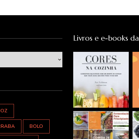
Livros e e-books d
ROZ
RRABA
BOLO