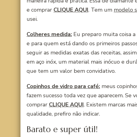
maneira rápida e prática. Essa de diamante 
e comprar
CLIQUE AQUI
. Tem um
modelo s
usei.
Colheres medida:
Eu preparo muita coisa a 
e para quem está dando os primeiros passos
seguir as medidas exatas das receitas, assim
em aço inóx, um material mais inócuo e durá
que tem um valor bem convidativo.
Copinhos de vidro para café:
meus copinhos 
fazem sucesso toda vez que aparecem. Se 
comprar
CLIQUE AQUI
. Existem marcas ma
qualidade, prefiro não indicar.
Barato e super útil!