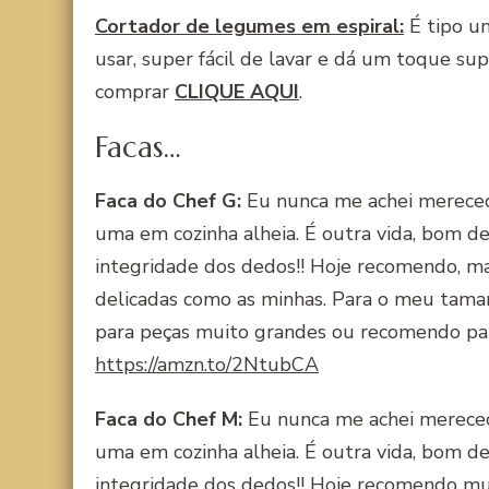
Cortador de legumes em espiral:
É tipo um
usar, super fácil de lavar e dá um toque sup
comprar
CLIQUE AQUI
.
Facas…
Faca do Chef G:
Eu nunca me achei merecedo
uma em cozinha alheia. É outra vida, bom d
integridade dos dedos!! Hoje recomendo, m
delicadas como as minhas. Para o meu taman
para peças muito grandes ou recomendo par
https://amzn.to/2NtubCA
Faca do Chef M:
Eu nunca me achei merecedo
uma em cozinha alheia. É outra vida, bom d
integridade dos dedos!! Hoje recomendo mui