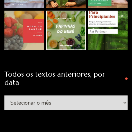
Todos os textos anteriores, por
data
Todos
os
textos
anteriores,