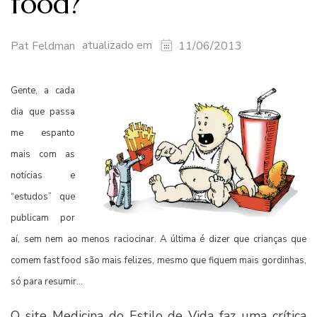
food?
atualizado em
Pat Feldman
11/06/2013
Gente, a cada
dia que passa
me espanto
mais com as
notícias e
“estudos” que
publicam por
aí, sem nem ao menos raciocinar. A última é dizer que crianças que
comem fast food são mais felizes, mesmo que fiquem mais gordinhas,
só para resumir…
O
site Medicina do Estilo de Vida
faz uma crítica