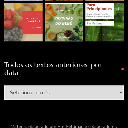
Todos os textos anteriores, por
data
Todos
os
textos
anteriores,
por
Material elaborado por Pat Feldman e colaboradores.