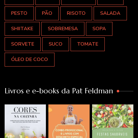
PESTO
PÃO
RISOTO
SALADA
SHIITAKE
SOBREMESA
SOPA
SORVETE
SUCO
TOMATE
ÓLEO DE COCO
Livros e e-books da Pat Feldman