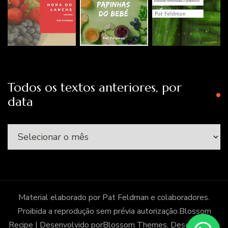
Todos os textos anteriores, por
data
Todos
os
textos
anteriores,
por
Material elaborado por Pat Feldman e colaboradores.
data
Proibida a reprodução sem prévia autorização.
Blossom
Recipe | Desenvolvido por
Blossom Themes
. Desenvolvido