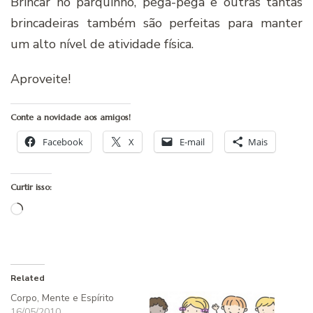
Brincar no parquinho, pega-pega e outras tantas
brincadeiras também são perfeitas para manter
um alto nível de atividade física.
Aproveite!
Conte a novidade aos amigos!
Facebook
X
E-mail
Mais
Curtir isso:
Carregando...
Related
Corpo, Mente e Espírito
16/05/2010