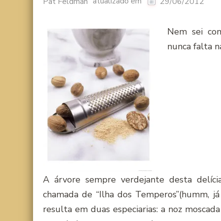
atualizado em
Pat Feldman
29/06/2012
Nem sei com
nunca falta n
A árvore sempre verdejante desta delícia
chamada de “Ilha dos Temperos”(humm, já 
resulta em duas especiarias: a noz moscada 