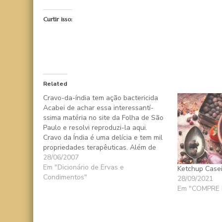
Curtir isso:
Related
Cravo-da-í­ndia tem ação bactericida
Acabei de achar essa interessantí­
ssima matéria no site da Folha de São
Paulo e resolvi reproduzi-la aqui.
Cravo da Índia é uma delí­cia e tem mil
propriedades terapêuticas. Além de
tudo, é ótima para tirar cheiro forte de
28/06/2007
casa - sempre que a cozinha fica
Em "Dicionário de Ervas e
Ketchup Caseir
impregnada com algum cheiro forte…
Condimentos"
28/09/2021
Em "COMPRE 