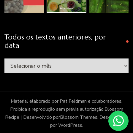
Todos os textos anteriores, por
data
Todos
os
textos
anteriores,
por
Material elaborado por Pat Feldman e colaboradores.
data
Proibida a reprodução sem prévia autorização.
Blossom
Recipe | Desenvolvido por
Blossom Themes
. Desenvolvido
por
WordPress
.