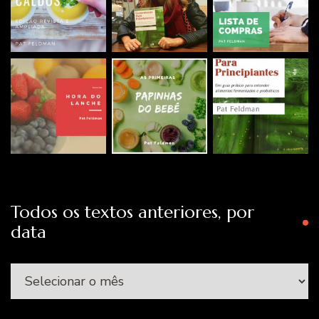
Todos os textos anteriores, por
data
Todos
os
textos