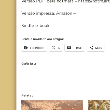
Versão PDF, pela hotmart –
https://hotm.a
Versão impressa, Amazon –
Kindle e-book –
Conte a novidade aos amigos!
Facebook
X
E-mail
Mais
Curtir isso:
Related