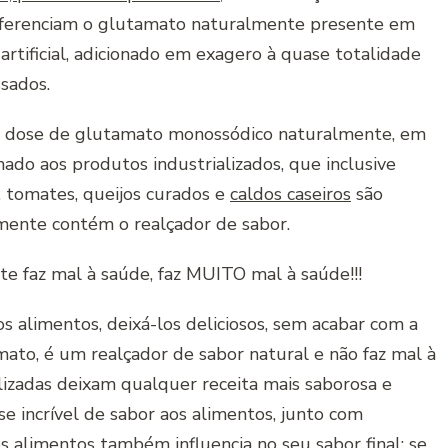
 diferenciam o glutamato naturalmente presente em
 artificial, adicionado em exagero à quase totalidade
sados.
a dose de glutamato monossódico naturalmente, em
do aos produtos industrializados, que inclusive
s, tomates, queijos curados e
caldos caseiros
são
ente contém o realçador de sabor.
nte faz mal à saúde, faz MUITO mal à saúde!!!
s alimentos, deixá-los deliciosos, sem acabar com a
ato, é um realçador de sabor natural e não faz mal à
lizadas deixam qualquer receita mais saborosa e
e incrível de sabor aos alimentos, junto com
 alimentos também influencia no seu sabor final: se