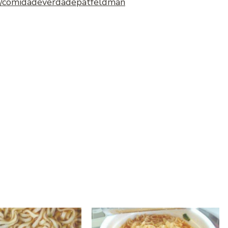
rt/comidadeverdadepatfeldman