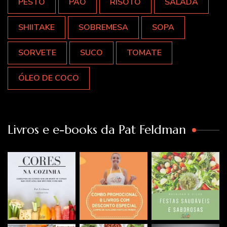
PESTO
PÃO
RISOTO
SALADA
SHIITAKE
SOBREMESA
SOPA
SORVETE
SUCO
TOMATE
ÓLEO DE COCO
Livros e e-books da Pat Feldman