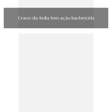
Cravo-da-í­ndia tem ação bactericida