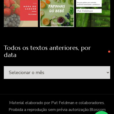
Todos os textos anteriores, por
data
Todos
os
textos
anteriores,
por
Material elaborado por Pat Feldman e colaboradores.
data
Proibida a reprodução sem prévia autorização.
Blossom