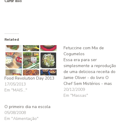
Curtir isso:
Related
Fetuccine com Mix de
Cogumelos
Essa era para ser
simplesmente a reprodução
de uma deliciosa receita do
Jamie Oliver - do livro O
Food Revolution Day 2013
Chef Sem Mistérios - mas
17/05/2013
eu fiz tantas alterações,
20/12/2009
Em "MAIS..."
que praticamente posso
Em "Massas"
chamá-la de uma receita
O primeiro dia na escola
minha inspirada na receita
05/08/2008
dele. A receita eu fiquei
Em "Alimentação"
devendo para um monte de
curiosos que…