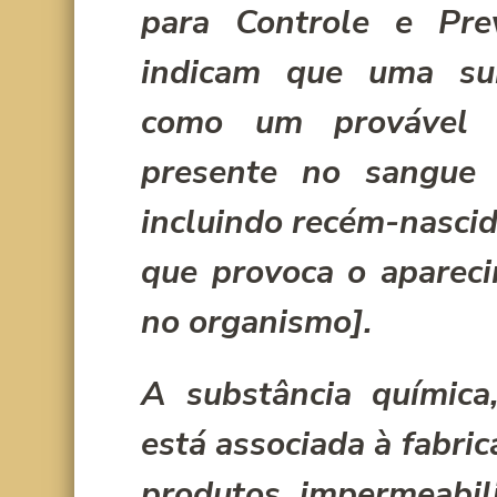
para Controle e Pr
indicam que uma sub
como um provável 
presente no sangue 
incluindo recém-nasci
que provoca o aparec
no organismo].
A substância quí­mica
está associada à fabric
produtos impermeabil