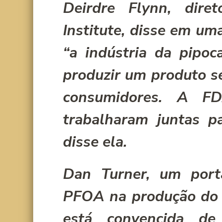
Deirdre Flynn, dire
Institute, disse em um
“a indústria da pipo
produzir um produto s
consumidores. A F
trabalharam juntas p
disse ela.
Dan Turner, um port
PFOA na produção do 
está convencida d