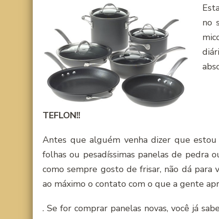
Esta
no 
mic
diá
abs
TEFLON!!
Antes que alguém venha dizer que estou 
folhas ou pesadí­ssimas panelas de pedra ou
como sempre gosto de frisar, não dá para 
ao máximo o contato com o que a gente apr
. Se for comprar panelas novas, você já sa