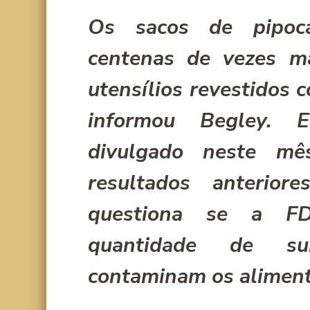
Os sacos de pipoc
centenas de vezes ma
utensí­lios revestidos
informou Begley. 
divulgado neste mê
resultados anterio
questiona se a F
quantidade de sub
contaminam os aliment