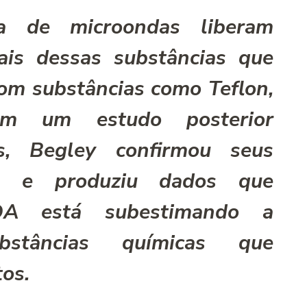
a de microondas liberam
is dessas substâncias que
 com substâncias como Teflon,
Em um estudo posterior
s, Begley confirmou seus
res e produziu dados que
DA está subestimando a
stâncias quí­micas que
os.