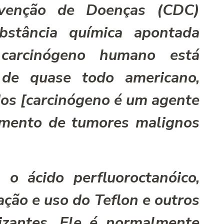
evenção de Doenças (CDC)
stância quí­mica apontada
carcinógeno humano está
de quase todo americano,
dos [carcinógeno é um agente
imento de tumores malignos
, o ácido perfluoroctanóico,
ação e uso do Teflon e outros
izantes. Ele é normalmente