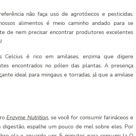
ferência não faça uso de agrotóxicos e pesticidas.
ossos alimentos é meio caminho andado para se
rte de nem precisar encontrar produtores excelentes
!
Celcius é rico em amilases, enzima que digere
ntes encontrados no pólen das plantas. A presença
ante ideal para mingaus e torradas, já que a amilase
vro
Enzyme Nutrition
, se você for consumir farináceos e
sua digestão, espalhe um pouco de mel sobre eles. Por
bre ela e aguarde uns 5 minutos para consumi-la O