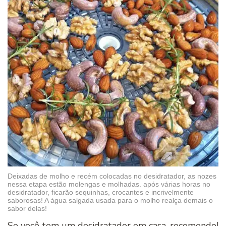
Deixadas de molho e recém colocadas no desidratador, as nozes
nessa etapa estão molengas e molhadas. após várias horas no
desidratador, ficarão sequinhas, crocantes e incrivelmente
saborosas! A água salgada usada para o molho realça demais o
sabor delas!
Se você tem um desidratador em casa, recomendo!