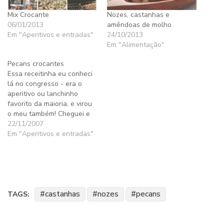
Mix Crocante
Nozes, castanhas e
06/01/2013
amêndoas de molho
Em "Aperitivos e entradas"
24/10/2013
Em "Alimentação"
Pecans crocantes
Essa receitinha eu conheci
lá no congresso - era o
aperitivo ou lanchinho
favorito da maioria, e virou
o meu também! Cheguei e
já preparei uma porção. Já
22/11/2007
tem mais de molho, para
Em "Aperitivos e entradas"
amanhã à noite. Não dá
trabalho algum e suja
quase nada de louça -
basicamente uma
assadeira…
castanhas
nozes
pecans
TAGS: