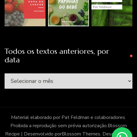
Todos os textos anteriores, por
data
Todos
os
textos
anteriores,
por
Material elaborado por Pat Feldman e colaboradores.
data
Proibida a reprodução sem prévia autorização.
Blossom
Recipe | Desenvolvido por
Blossom Themes
. Desenvolvido