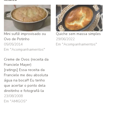
Mini suflê improvisado ou
Quiche sem massa simples
Ovo de Potinho
29/06/2022
05/05/2014
Em "Acompanhamentos"
Em "Acompanhamentos"
Creme de Ovos (receita da
Franciele Mayer)
[ratings] Essa receita da
Franciele me deu absoluta
água na boca!!! Eu tenho
que acertar o ponto dela
direitinho e fotografá-la
para vocês. Eu não tenho
23/08/2008
comentários, a receita é
Em "AMIGOS"
prática, combina com mil
gostosuras e é saudável!
Parabéns, Franciele! Vamos