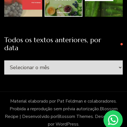
Todos os textos anteriores, por
data
Todos
os
textos
anteriores,
por
Material elaborado por Pat Feldman e colaboradores.
data
Proibida a reprodução sem prévia autorização.
Blossom
Recipe | Desenvolvido por
Blossom Themes
. Desenvolvido
por
WordPress
.