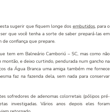
resta sugerir que fiquem longe dos
embutidos
, para o
 ser que você tenha a sorte de saber prepará-las em
m de confiança que prepare.
que tem em Balneário Camboriú – SC, mas como não
m montão, e deixo curtindo, pendurada num gancho na
ânicos da Água Branca uma amiga também me fornece
mesma faz na fazenda dela, sem nada para conservar
s sofredores de adenomas colorretais (pólipos pré-
etas investigadas. Vários anos depois eles foram
viam retornado.