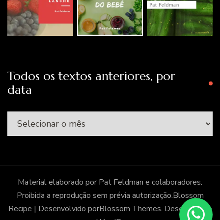
Todos os textos anteriores, por
data
Todos
os
textos
anteriores,
por
Material elaborado por Pat Feldman e colaboradores.
data
Proibida a reprodução sem prévia autorização.
Blossom
Recipe | Desenvolvido por
Blossom Themes
. Desenvolvido