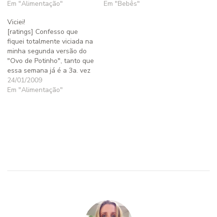
Em "Alimentação"
Em "Bebês"
Viciei!
[ratings] Confesso que
fiquei totalmente viciada na
minha segunda versão do
"Ovo de Potinho", tanto que
essa semana já é a 3a. vez
que preparo para o jantar -
24/01/2009
uma opção prática,
Em "Alimentação"
saborosa e muito nutritiva.
Numa das vezes fiz à moda
tradicional, só com queijo,
mas já fiz com…