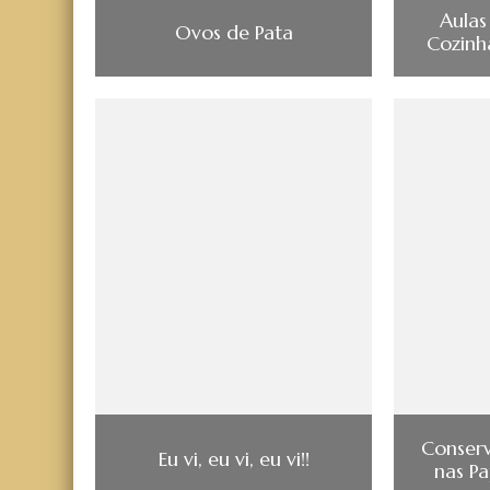
Aulas
Ovos de Pata
Cozinh
Conserv
Eu vi, eu vi, eu vi!!
nas P