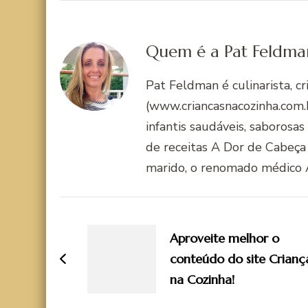
Quem é a Pat Feldma
Pat Feldman é culinarista, c
(www.criancasnacozinha.com.b
infantis saudáveis, saborosas
de receitas A Dor de Cabeça
marido, o renomado médico 
Navegação
de
Aproveite melhor o
post
conteúdo do site Crianç
na Cozinha!