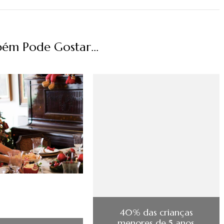
ém Pode Gostar...
40% das crianças
menores de 5 anos