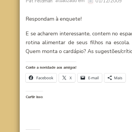
atualizado em
Pat Feldman
01/12/2009
Respondam à enquete!
E se acharem interessante, contem no espa
rotina alimentar de seus filhos na escola
Quem monta o cardápio? As sugestões/crític
Conte a novidade aos amigos!
Facebook
X
E-mail
Mais
Curtir isso: