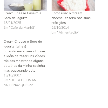
Cream Cheese Caseiro e
Como usar o “cream
Soro de Iogurte
cheese” caseiro nas suas
13/01/2025
refeições
Em "Café da Manhã"
26/10/2014
Em "Alimentação"
Cream Cheese e Soro de
iogurte (whey)
Eu ando me animando com
a idéia de fazer uns vídeos
rápidos mostrando alguns
detalhes da minha cozinha,
mas passeando pelo
YouTube encontrei esse
15/10/2007
vídeo que mostra
Em "DIETA FELDMAN
exatamente como eu faço o
ANTIENXAQUECA"
cream cheese de que falo
aqui no blog. Enquanto o
meu vídeo não sai, usem
este para aprender…