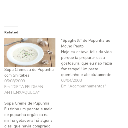
Related
“Spaghetti” de Pupunha ao
Molho Pesto
Hoje eu estava feliz da vida
porque ía preparar essa
gostosura, que eu não fazia
faz tempo! Um prato
Sopa Cremosa de Pupunha
quentinho e absolutamente
com Shiitakes
saboroso e perfumado,
03/04/2008
05/08/2009
ideal para o friozinho e
Em "Acompanhamentos"
Em "DIETA FELDMAN
chuva que baixou na cidade
ANTIENXAQUECA"
hoje. Para acompanhar
teríamos bombom de
Sopa Creme de Pupunha
alcatra grelhado na
Eu tinha um pacote e meio
manteiga. Tivemos a carne,
de pupunha orgânica na
tivemos o…
minha geladeira há alguns
dias, que havia comprado