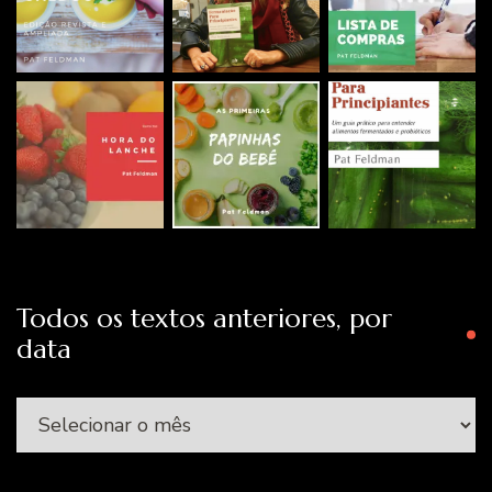
Todos os textos anteriores, por
data
Todos
os
textos