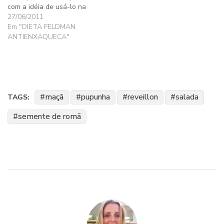
com a idéia de usá-lo na
minha receita de Spaghetti
27/06/2011
de Pupunha com Pesto, mas
Em "DIETA FELDMAN
os dias foram passando e a
ANTIENXAQUECA"
minha vontade de prepará-
lo passou junto… Mas
desperdiçar comida boa
assim…
maçã
pupunha
reveillon
salada
TAGS:
semente de romã