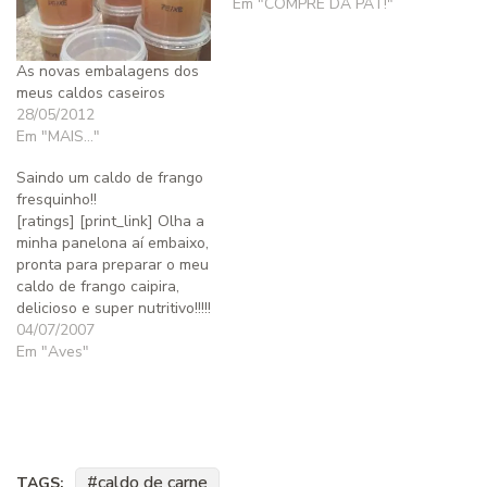
Em "COMPRE DA PAT!"
As novas embalagens dos
meus caldos caseiros
28/05/2012
Em "MAIS..."
Saindo um caldo de frango
fresquinho!!
[ratings] [print_link] Olha a
minha panelona aí­ embaixo,
pronta para preparar o meu
caldo de frango caipira,
delicioso e super nutritivo!!!!!
**** Na verdade o frango só
04/07/2007
foi assim cru para a panela
Em "Aves"
porque eu queria logo tirar
a foto e postar aqui, mas
antes eu coloco o frango
inteirinho…
caldo de carne
TAGS: