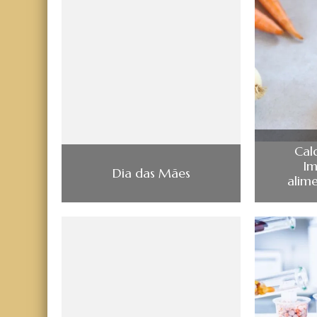
Cal
Im
Dia das Mães
alime