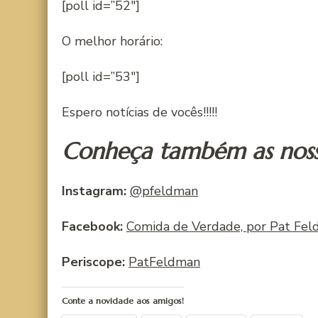
[poll id=”52″]
O melhor horário:
[poll id=”53″]
Espero notícias de vocês!!!!!
Conheça também as nossa
Instagram:
@pfeldman
Facebook:
Comida de Verdade, por Pat Fe
Periscope:
PatFeldman
Conte a novidade aos amigos!