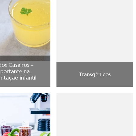
dos Caseiros –
portante na
Transgênicos
ntação infantil