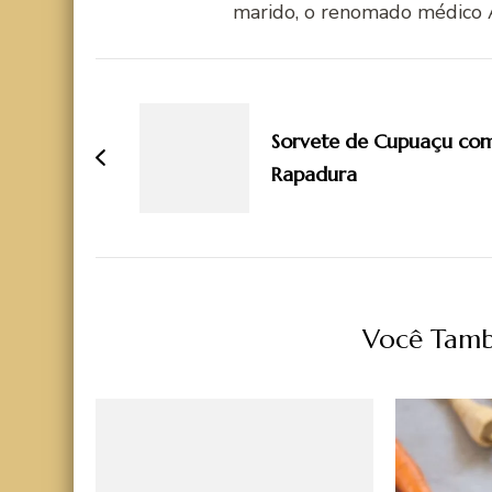
marido, o renomado médico 
Navegação
de
Sorvete de Cupuaçu co
post
Rapadura
Você Tamb