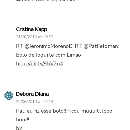
Cristina Kapp
21/06/2010 at 19:39
RT @JeronimoMorenoD: RT @PatFeldman:
Bolo de Iogurte com Limão
http://bit.ly/9bV2u4
Debora Diana
22/06/2010 at 17:13
Pat, eu fiz esse bolo!! Ficou muuuitttooo
bom!!
bjs,