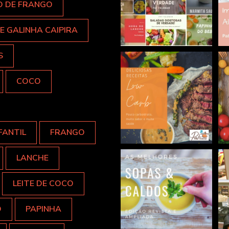
O DE FRANGO
E GALINHA CAIPIRA
S
COCO
FANTIL
FRANGO
LANCHE
LEITE DE COCO
O
PAPINHA