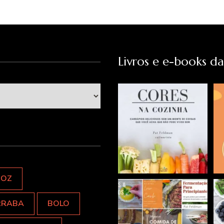
Livros e e-books d
ROZ
RRABA
BOLO