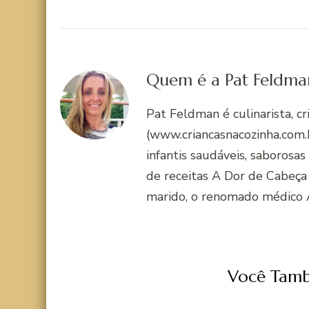
Quem é a Pat Feldma
Pat Feldman é culinarista, c
(www.criancasnacozinha.com.b
infantis saudáveis, saborosas
de receitas A Dor de Cabeça
marido, o renomado médico 
Você Tamb