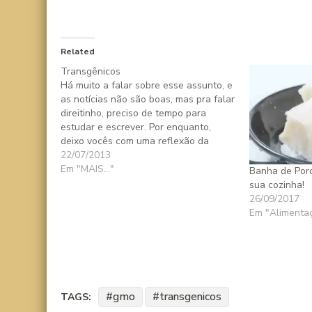
Related
Transgênicos
Há muito a falar sobre esse assunto, e
as notícias não são boas, mas pra falar
direitinho, preciso de tempo para
estudar e escrever. Por enquanto,
deixo vocês com uma reflexão da
Denise Rocha, leitora do site Crianças
22/07/2013
na Cozinha: "Para quem não vê
Em "MAIS..."
Banha de Porc
problema, algo para refletir: se
sua cozinha!
transgênicos…
26/09/2017
Em "Alimenta
gmo
transgenicos
TAGS: