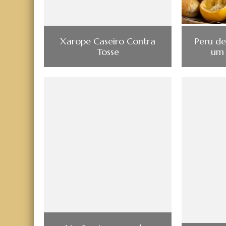
Xarope Caseiro Contra
Peru de
Tosse
um 