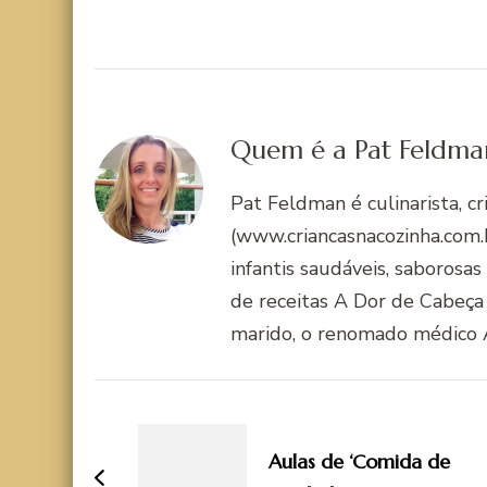
Quem é a Pat Feldma
Pat Feldman é culinarista, c
(www.criancasnacozinha.com.b
infantis saudáveis, saborosas
de receitas A Dor de Cabeça
marido, o renomado médico 
Navegação
de
Aulas de ‘Comida de
post