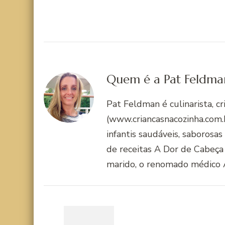
Quem é a Pat Feldma
Pat Feldman é culinarista, c
(www.criancasnacozinha.com.b
infantis saudáveis, saborosas
de receitas A Dor de Cabeça
marido, o renomado médico 
Navegação
de