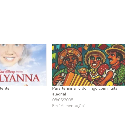
tente
Para terminar o domingo com muita
alegria!
08/06/2008
Em "Alimentação"