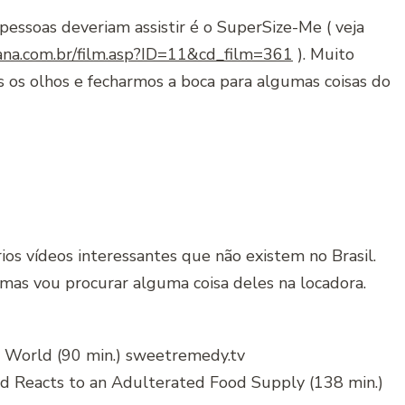
essoas deveriam assistir é o SuperSize-Me ( veja
na.com.br/film.asp?ID=11&cd_film=361
). Muito
s os olhos e fecharmos a boca para algumas coisas do
rios vídeos interessantes que não existem no Brasil.
 mas vou procurar alguma coisa deles na locadora.
 World (90 min.) sweetremedy.tv
 Reacts to an Adulterated Food Supply (138 min.)