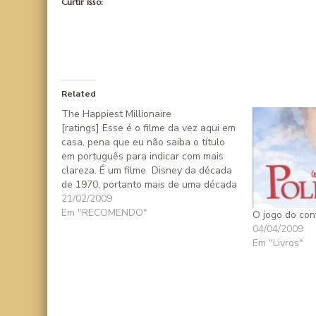
Curtir isso:
Related
The Happiest Millionaire
[ratings] Esse é o filme da vez aqui em
casa, pena que eu não saiba o título
em português para indicar com mais
clareza. É um filme Disney da década
de 1970, portanto mais de uma década
posterior ao sucesso Mary Poppins e
21/02/2009
que por uma dessas injustiças da
Em "RECOMENDO"
O jogo do con
vida…
04/04/2009
Em "Livros"