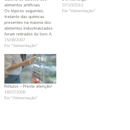
alimentos artificiais
07/10/2010
Os tópicos seguintes,
Em "Alimentação"
tratanto das químicas
presentes na maioria dos
alimentos industrializados,
foram retirados do livro A
Não Dieta dos Franceses,
15/08/2007
do Dr. Will Clower. Comprei
Em "Alimentação"
esse livro pensando apenas
em conhecer uma nova
abordagem das tão
famosas e “batidas” dietas
de emagrecimento. Me
deparei com uma obra
muitíssimo interessante,…
Rótulos – Preste atenção!
18/07/2008
Em "Alimentação"