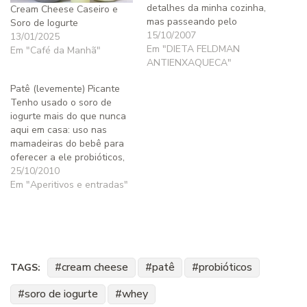
detalhes da minha cozinha,
Cream Cheese Caseiro e
mas passeando pelo
Soro de Iogurte
YouTube encontrei esse
15/10/2007
13/01/2025
vídeo que mostra
Em "DIETA FELDMAN
Em "Café da Manhã"
exatamente como eu faço o
ANTIENXAQUECA"
cream cheese de que falo
Patê (levemente) Picante
aqui no blog. Enquanto o
Tenho usado o soro de
meu vídeo não sai, usem
iogurte mais do que nunca
este para aprender…
aqui em casa: uso nas
mamadeiras do bebê para
oferecer a ele probióticos,
uso no molho do arroz, do
25/10/2010
feijão e outros grão que
Em "Aperitivos e entradas"
preparo ocasionalmente.
Muita gente também
encomenda soro de iogurte,
assim pode se beneficiar do
seu uso…
cream cheese
patê
probióticos
TAGS:
soro de iogurte
whey