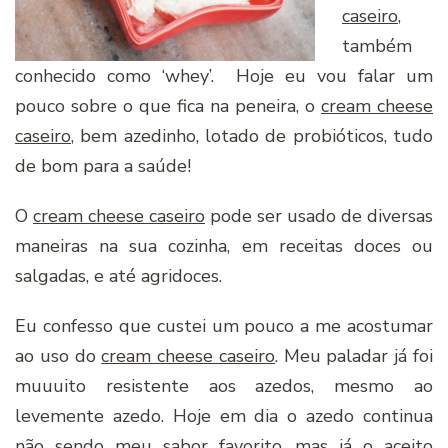
caseiro
,
também
conhecido como ‘whey’. Hoje eu vou falar um
pouco sobre o que fica na peneira, o
cream cheese
caseiro
, bem azedinho, lotado de probióticos, tudo
de bom para a saúde!
O
cream cheese caseiro
pode ser usado de diversas
maneiras na sua cozinha, em receitas doces ou
salgadas, e até agridoces.
Eu confesso que custei um pouco a me acostumar
ao uso do
cream cheese caseiro
. Meu paladar já foi
muuuito resistente aos azedos, mesmo ao
levemente azedo. Hoje em dia o azedo continua
não sendo meu sabor favorito, mas já o aceito