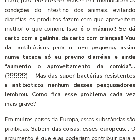
claro, para ele crescer mais??
Por melhorarem as
condições do intestino dos animais, evitando
diarréias, os produtos fazem com que aproveitem
melhor o que comem.
Isso é o máximo!! Se dá
certo com a galinha, dá certo com crianças!! Vou
dar antibióticos para o meu pequeno, assim
numa tacada só eu previno diarréias e ainda
“aumento o aproveitamento da comida”…
(?!?!?!?!?) – Mas das super bactérias resistentes
a antibióticos nenhum desses pesquisadores
lembrou. Como fica esse problema cada vez
mais grave?
Em muitos paí­ses da Europa, essas substâncias são
proibidas.
Sabem das coisas, esses europeus…
O
argumento é que elas poderiam contribuir para a