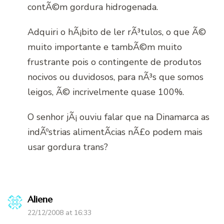
contÃ©m gordura hidrogenada.
Adquiri o hÃ¡bito de ler rÃ³tulos, o que Ã©
muito importante e tambÃ©m muito
frustrante pois o contingente de produtos
nocivos ou duvidosos, para nÃ³s que somos
leigos, Ã© incrivelmente quase 100%.
O senhor jÃ¡ ouviu falar que na Dinamarca as
indÃºstrias alimentÃ­cias nÃ£o podem mais
usar gordura trans?
Aliene
22/12/2008 at 16:33