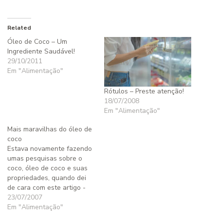
Related
Óleo de Coco – Um
Ingrediente Saudável!
29/10/2011
Em "Alimentação"
Rótulos – Preste atenção!
18/07/2008
Em "Alimentação"
Mais maravilhas do óleo de
coco
Estava novamente fazendo
umas pesquisas sobre o
coco, óleo de coco e suas
propriedades, quando dei
de cara com este artigo -
do qual irei transcrever
23/07/2007
apenas o trecho
Em "Alimentação"
relacionado a uso