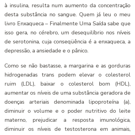
à insulina, resulta num aumento da concentração
desta substância no sangue. Quem já leu o meu
livro Enxaqueca – Finalmente Uma Saí­da sabe que
isso gera, no cérebro, um desequilí­brio nos ní­veis
de serotonina, cuja conseqüência é a enxaqueca, a
depressão, a ansiedade e o pânico.
Como se não bastasse, a margarina e as gorduras
hidrogenadas trans podem elevar o colesterol
ruim (LDL), baixar o colesterol bom (HDL),
aumentar os ní­veis de uma substância geradora de
doenças arteriais denominada lipoproteí­na (a),
diminuir o volume e o poder nutritivo do leite
materno, prejudicar a resposta imunológica,
diminuir os ní­veis de testosterona em animais,