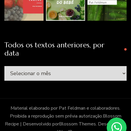
Todos os textos anteriores, por
data
Todos
os
textos
anteriores,
por
Material elaborado por Pat Feldman e colaboradores.
data
Proibida a reprodução sem prévia autorização.
Blossom
Recipe | Desenvolvido por
Blossom Themes
. Desenvolvido