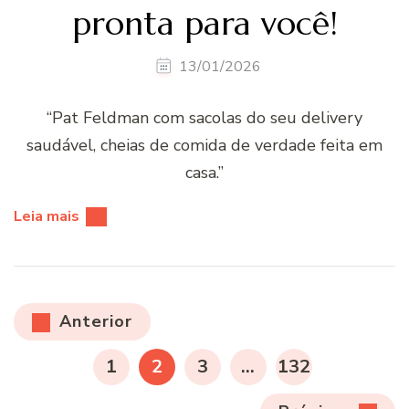
pronta para você!
13/01/2026
“Pat Feldman com sacolas do seu delivery
saudável, cheias de comida de verdade feita em
casa.”
Leia mais
Paginação
Anterior
de
PÁGINA
PÁGINA
PÁGINA
PÁGINA
1
2
3
…
132
posts