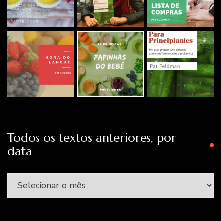
Todos os textos anteriores, por
data
Todos
os
textos